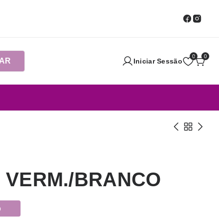
0
0
AR
Iniciar Sessão
AS VERM./BRANCO
o