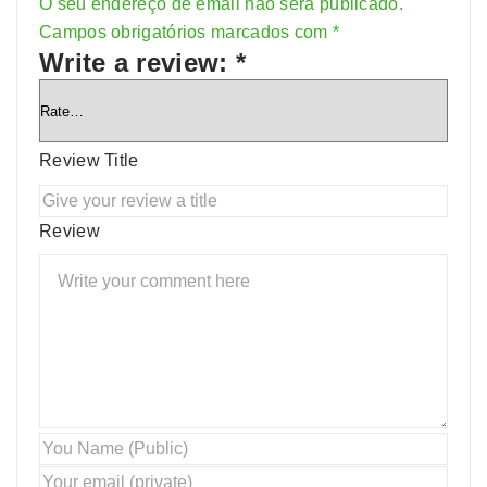
O seu endereço de email não será publicado.
Alternative:
Campos obrigatórios marcados com
*
Write a review:
*
Review Title
Review