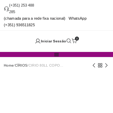
(+351) 253 488
285
(chamada para a rede fixa nacional) WhatsApp
(+351) 936511825
0
Iniciar Sessão
Home
/
CÍRIOS
/
CIRIO 80LL COPO
BRANCO/VERMELHO