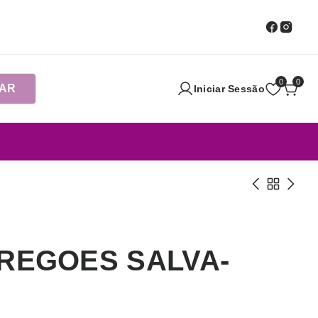
0
0
AR
Iniciar Sessão
FREGOES SALVA-