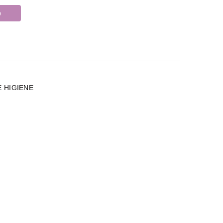
o
E HIGIENE