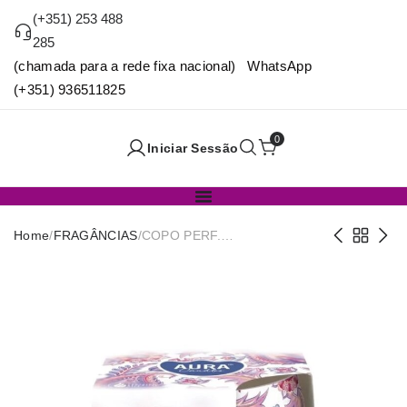
(+351) 253 488
285
(chamada para a rede fixa nacional) WhatsApp
(+351) 936511825
0
Iniciar Sessão
Home
/
FRAGÂNCIAS
/
COPO PERF.
CAXEMIRA/BAUNILHA SN71S-
61