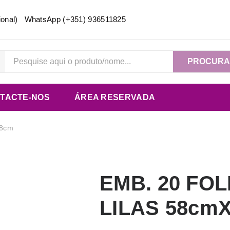
acional) WhatsApp
(+351) 936511825
PROCUR
TACTE-NOS
ÁREA RESERVADA
58cm
EMB. 20 FO
LILAS 58cm