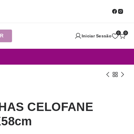
0
0
AR
Iniciar Sessão
LHAS CELOFANE
X58cm