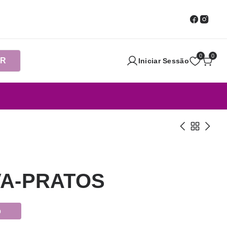
0
0
AR
Iniciar Sessão
VA-PRATOS
o