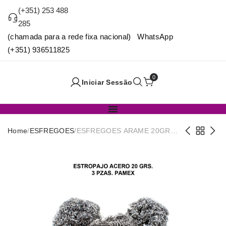
(+351) 253 488
285
(chamada para a rede fixa nacional) WhatsApp
(+351) 936511825
0
Iniciar Sessão
Home
/
ESFREGOES
/
ESFREGOES ARAME 20GR
PACK3 PAMEX