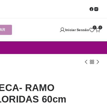
0
0
AR
Iniciar Sessão
SECA- RAMO
ORIDAS 60cm