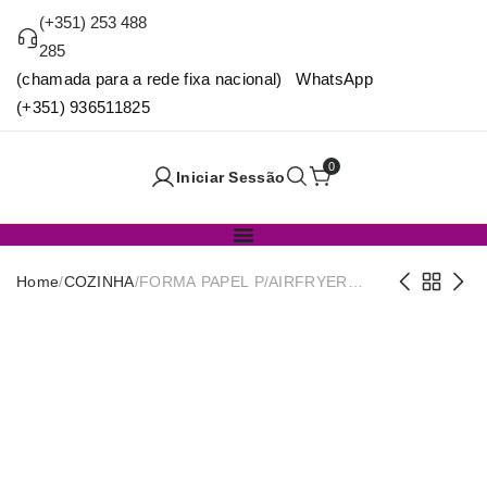
(+351) 253 488
285
(chamada para a rede fixa nacional) WhatsApp
(+351) 936511825
0
Iniciar Sessão
Home
/
COZINHA
/
FORMA PAPEL P/AIRFRYER
20x20cm PACK50