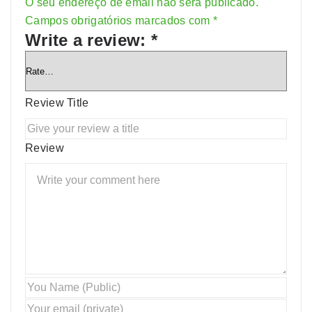
O seu endereço de email não será publicado.
Alternative:
Campos obrigatórios marcados com
*
Write a review:
*
Review Title
Review