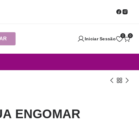
0
0
AR
Iniciar Sessão
UA ENGOMAR