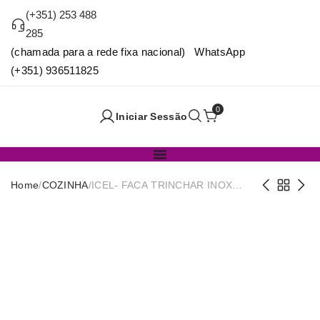
(+351) 253 488
285
(chamada para a rede fixa nacional) WhatsApp
(+351) 936511825
0
Iniciar Sessão
Home
/
COZINHA
/
ICEL- FACA TRINCHAR INOX
17CM C/CABO AZUL