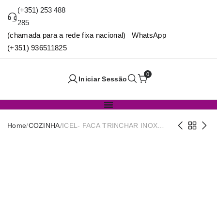
(+351) 253 488
285
(chamada para a rede fixa nacional) WhatsApp
(+351) 936511825
0
Iniciar Sessão
Home
/
COZINHA
/
ICEL- FACA TRINCHAR INOX
17CM C/CABO VERDE