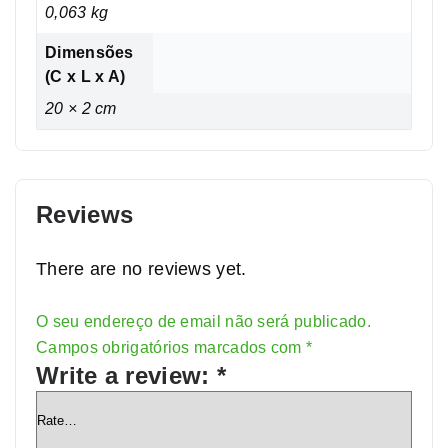
0,063 kg
Dimensões
(C x L x A)
20 × 2 cm
Reviews
There are no reviews yet.
O seu endereço de email não será publicado.
Alternative:
Campos obrigatórios marcados com
*
Write a review:
*