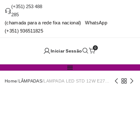
(+351) 253 488
285
(chamada para a rede fixa nacional) WhatsApp
(+351) 936511825
0
Iniciar Sessão
Home
/
LÂMPADAS
/
LAMPADA LED STD 12W E27
1060LM 461462