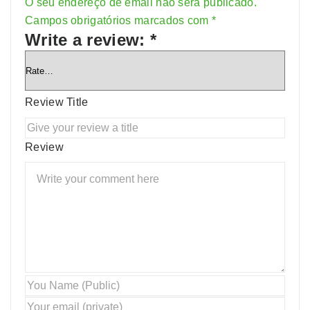
O seu endereço de email não será publicado.
Alternative:
Campos obrigatórios marcados com
*
Write a review:
*
Review Title
Review