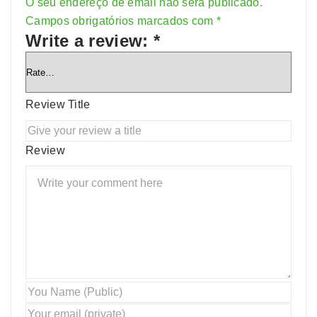
O seu endereço de email não será publicado.
Alternative:
Campos obrigatórios marcados com
*
Write a review:
*
Review Title
Review