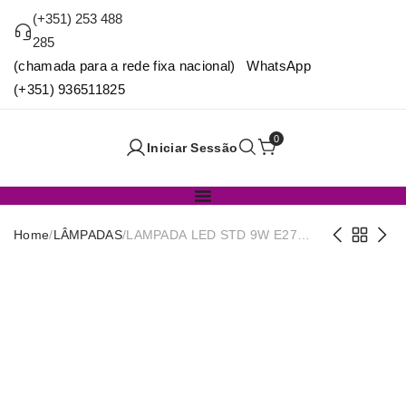
(+351) 253 488
285
(chamada para a rede fixa nacional) WhatsApp
(+351) 936511825
0
Iniciar Sessão
Home
/
LÂMPADAS
/
LAMPADA LED STD 9W E27
810LM 461460