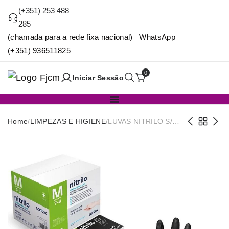
(+351) 253 488
285
(chamada para a rede fixa nacional) WhatsApp
(+351) 936511825
0
Iniciar Sessão
Home
/
LIMPEZAS E HIGIENE
/
LUVAS NITRILO S/
PO BLACK 6g CX.100
T/L