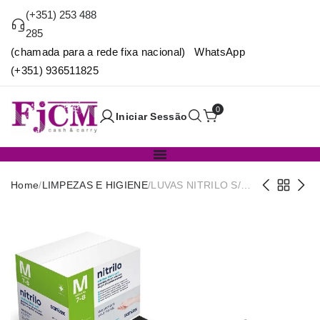
(+351) 253 488
285
(chamada para a rede fixa nacional) WhatsApp
(+351) 936511825
0
Iniciar Sessão
Home
/
LIMPEZAS E HIGIENE
/
LUVAS NITRILO S/
PO BLACK 6g CX.100
T/M