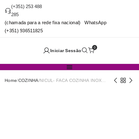
(+351) 253 488
285
(chamada para a rede fixa nacional) WhatsApp
(+351) 936511825
0
Iniciar Sessão
Home
/
COZINHA
/
NICUL- FACA COZINHA INOX
REF.3030