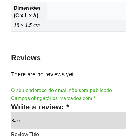
Dimensões
(C x L x A)
18 × 1,5 cm
Reviews
There are no reviews yet.
O seu endereço de email não será publicado.
Alternative:
Campos obrigatórios marcados com
*
Write a review:
*
Review Title