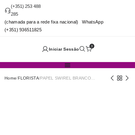
(+351) 253 488
285
(chamada para a rede fixa nacional) WhatsApp
(+351) 936511825
0
Iniciar Sessão
Home
/
FLORISTA
/
PAPEL SWIREL BRANCO
50CMX5Y LS-15031