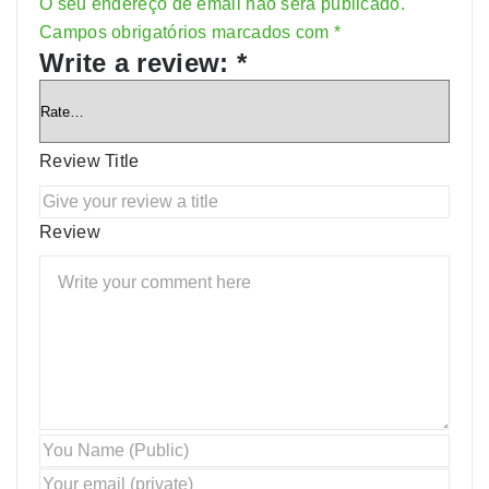
O seu endereço de email não será publicado.
Alternative:
Campos obrigatórios marcados com
*
Write a review:
*
Review Title
Review