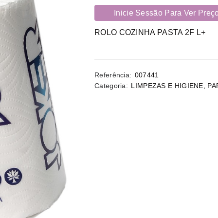
Inicie Sessão Para Ver Preç
ROLO COZINHA PASTA 2F L+
Referência:
007441
Categoria:
LIMPEZAS E HIGIENE
,
PA