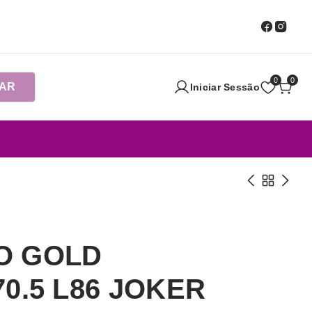
0
0
AR
Iniciar Sessão
O GOLD
0.5 L86 JOKER