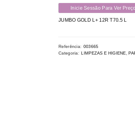
Inicie Sessão Para Ver Preç
JUMBO GOLD L+ 12R T70.5 L
Referência:
003665
Categoria:
LIMPEZAS E HIGIENE
,
PA