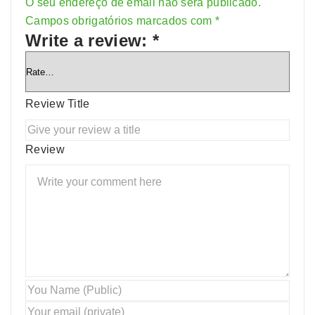
O seu endereço de email não será publicado.
Alternative:
Campos obrigatórios marcados com
*
Write a review:
*
Review Title
Review