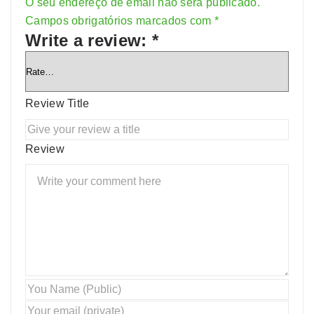
O seu endereço de email não será publicado.
Alternative:
Campos obrigatórios marcados com
*
Write a review:
*
Review Title
Review