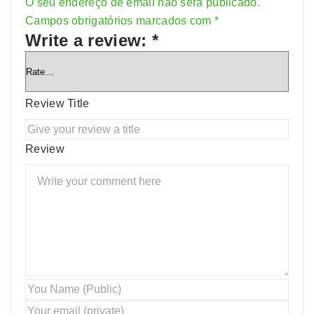
O seu endereço de email não será publicado.
Alternative:
Campos obrigatórios marcados com
*
Write a review:
*
Review Title
Review