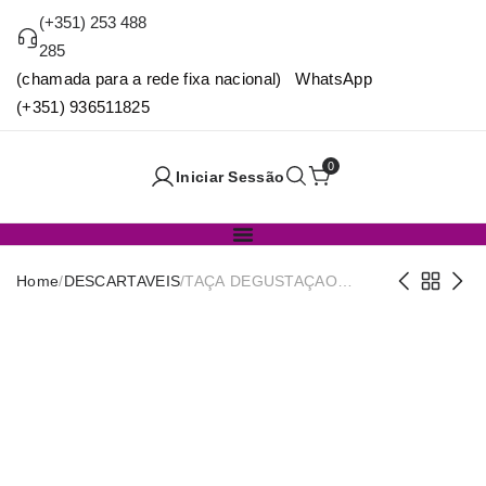
(+351) 253 488
285
(chamada para a rede fixa nacional) WhatsApp
(+351) 936511825
0
Iniciar Sessão
Home
/
DESCARTAVEIS
/
TAÇA DEGUSTAÇAO
PLAST. 6,5x5cm PACK10