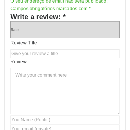
O seu endereço de email não será publicado.
Alternative:
Campos obrigatórios marcados com
*
Write a review:
*
Review Title
Review