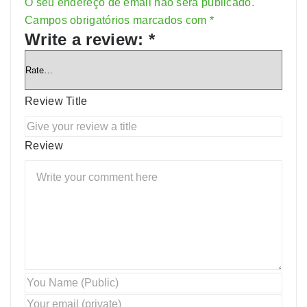
O seu endereço de email não será publicado.
Alternative:
Campos obrigatórios marcados com
*
Write a review:
*
Review Title
Review