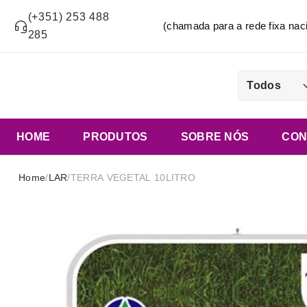
(+351) 253 488
(chamada para a rede fixa n
285
Todos
HOME
PRODUTOS
SOBRE NÓS
CON
Home
/
LAR
/
TERRA VEGETAL 10LITRO