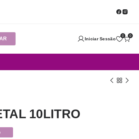
0
0
AR
Iniciar Sessão
TAL 10LITRO
o