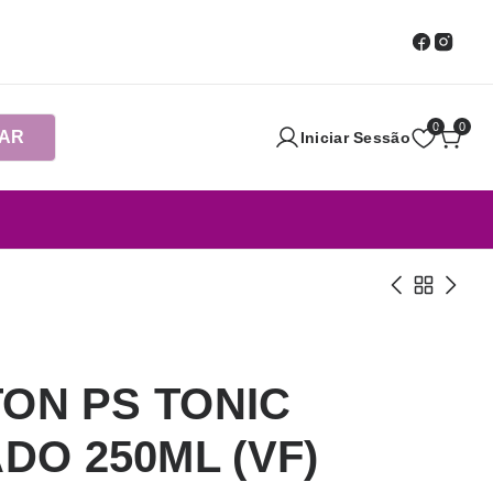
0
0
AR
Iniciar Sessão
TON PS TONIC
O 250ML (VF)