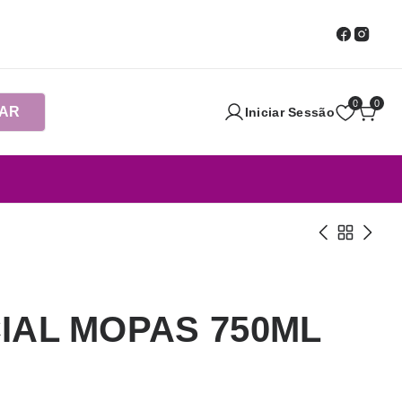
0
0
AR
Iniciar Sessão
IAL MOPAS 750ML