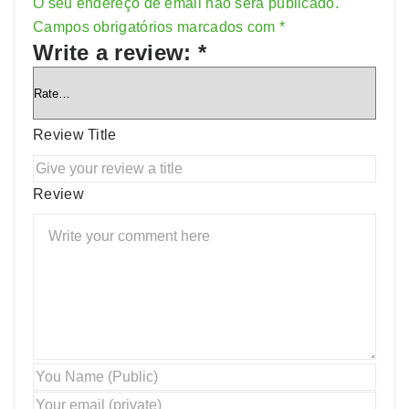
O seu endereço de email não será publicado.
Alternative:
Campos obrigatórios marcados com
*
Write a review:
*
Review Title
Review