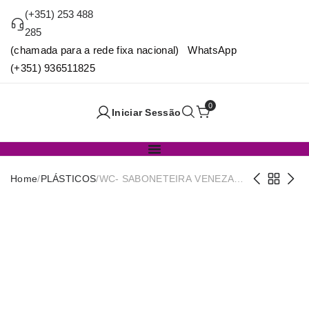
(+351) 253 488
285
(chamada para a rede fixa nacional) WhatsApp
(+351) 936511825
0
Iniciar Sessão
Home
/
PLÁSTICOS
/
WC- SABONETEIRA VENEZA
12X8.7X2.5CM