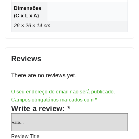
Dimensões
(C x L x A)
26 × 26 × 14 cm
Reviews
There are no reviews yet.
O seu endereço de email não será publicado.
Alternative:
Campos obrigatórios marcados com
*
Write a review:
*
Review Title