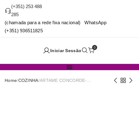
(+351) 253 488
285
(chamada para a rede fixa nacional) WhatsApp
(+351) 936511825
0
Iniciar Sessão
Home
/
COZINHA
/
ARTAME CONCORDE-
CAÇAROLA INOX Nº26