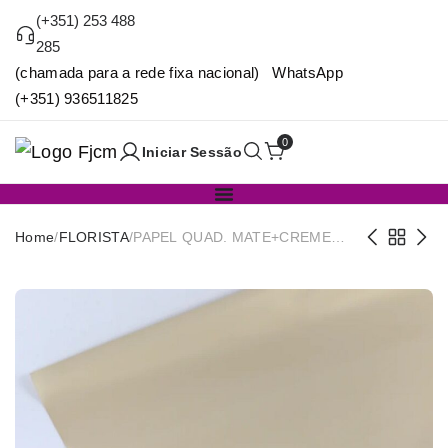
(+351) 253 488
285
(chamada para a rede fixa nacional) WhatsApp
(+351) 936511825
0
Iniciar Sessão
Home
/
FLORISTA
/
PAPEL QUAD. MATE+CREME
57×57 PACK20 LS-14982