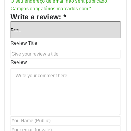
O seu endereço de email não será publicado.
Alternative:
Campos obrigatórios marcados com
*
Write a review:
*
Review Title
Review